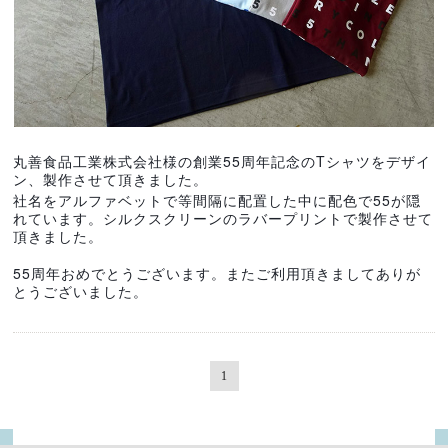
55
T
丸善食品工業株式会社様の創業
周年記念の
シャツをデザイ
ン、製作させて頂きました。
55
社名をアルファベットで等間隔に配置した中に配色で
が隠
れています。シルクスクリーンのラバープリントで製作させて
頂きました。
55
周年おめでとうございます。またご利用頂きましてありが
とうございました。
1